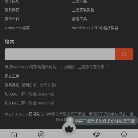
關于隐私
主題作品
聯系我們
主題安裝教程
廣告合作
前端工具
wordpress開發
WordPress APP/小程序開發
搜索
承接WordPress等系統建站仿站、二次開發、主題插件定制等！！
提交工單
聯系客服
(說明需求，勿問在否)
加入QQ一群
（驗證: mobantu）
加入QQ二群
（驗證: mobantu）
©2013-2018
模闆兔
站内大部分資源收集于網絡，若侵犯了您的合法權益，請
聯系我們删除！
购买了
演示多附件多价格收费下载
购买了
演示免登录付费下载