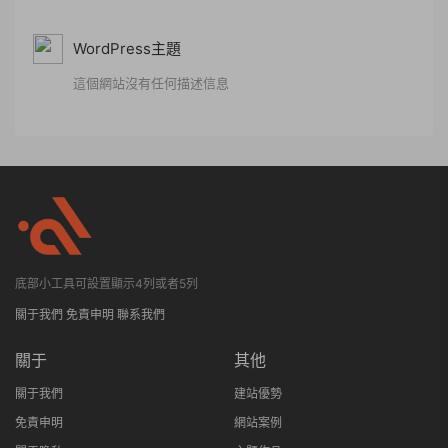
WordPress主題
這個網站沒有任何描述信息
底部小工具可設置顯示4列或者5列
關于我們
免責申明
聯系我們
關于
其他
關于我們
建站優勢
免責申明
網站案例