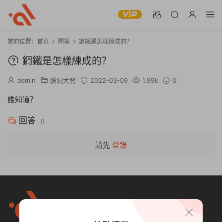
當前位置：
首頁
問答
鋼鐵是怎樣練成的？
鋼鐵是怎樣練成的？
admin
腦洞大開
2022-03-09
1.99k
0
誰知道？
回答
0
請先
登錄