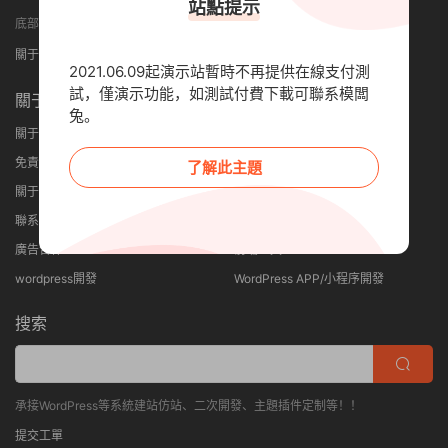
站點提示
底部小工具可設置顯示4列或者5列
關于我們
免責申明
聯系我們
2021.06.09起演示站暫時不再提供在線支付測
試，僅演示功能，如測試付費下載可聯系模闆
關于
其他
兔。
關于我們
建站優勢
免責申明
網站案例
了解此主題
關于隐私
主題作品
聯系我們
主題安裝教程
廣告合作
前端工具
wordpress開發
WordPress APP/小程序開發
搜索
承接WordPress等系統建站仿站、二次開發、主題插件定制等！！
提交工單