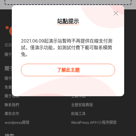
站點提示
2021.06.09起演示站暫時不再提供在線支付測
底部小工具可設置顯示4列或者5列
試，僅演示功能，如測試付費下載可聯系模闆
兔。
關于我們
免責申明
聯系我們
關于
其他
了解此主題
關于我們
建站優勢
免責申明
網站案例
關于隐私
主題作品
聯系我們
主題安裝教程
廣告合作
前端工具
wordpress開發
WordPress APP/小程序開發