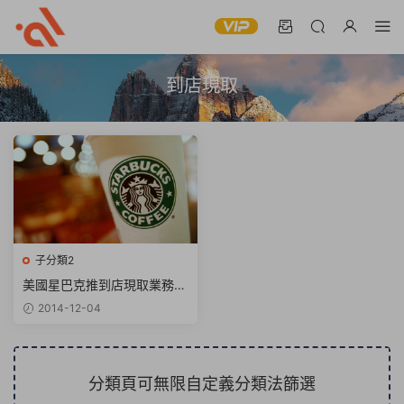
到店現取
子分類2
美國星巴克推到店現取業務，
2015 年逐步推廣
2014-12-04
分類頁可無限自定義分類法篩選