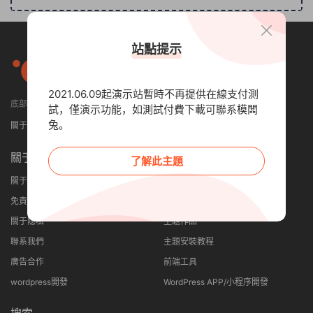
站點提示
2021.06.09起演示站暫時不再提供在線支付測
底部小工具可設置顯示4列或者5列
試，僅演示功能，如測試付費下載可聯系模闆
兔。
關于我們
免責申明
聯系我們
關于
其他
了解此主題
關于我們
建站優勢
免責申明
網站案例
關于隐私
主題作品
聯系我們
主題安裝教程
廣告合作
前端工具
wordpress開發
WordPress APP/小程序開發