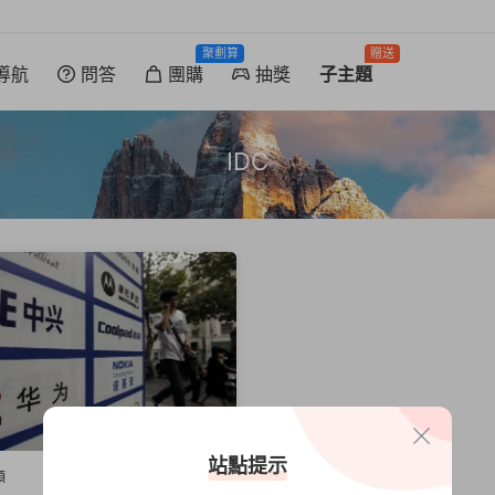
聚劃算
贈送
導航
問答
團購
抽獎
子主題
IDC
站點提示
類