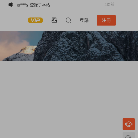
g***y
登錄了本站
4周前
t***a
登錄了本站
4周前
登錄
注冊
2*******
簽到打卡，獲得1積分獎勵
2026-07-
05
2*******
登錄了本站
2026-07-
05
w*******
簽到打卡，獲得1積分獎勵
2026-07-
02
s*******
購買了資源
演示多附件多價格
2周前
收費下載
s*******
簽到打卡，獲得1積分獎勵
2周前
s*******
加入了本站
2周前
b*****u
加入了本站
2周前
u*******
簽到打卡，獲得1積分獎勵
3周前