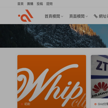
首頁
團購
投稿
提問
首頁模闆
頁面模闆
網址
初創
Grid分