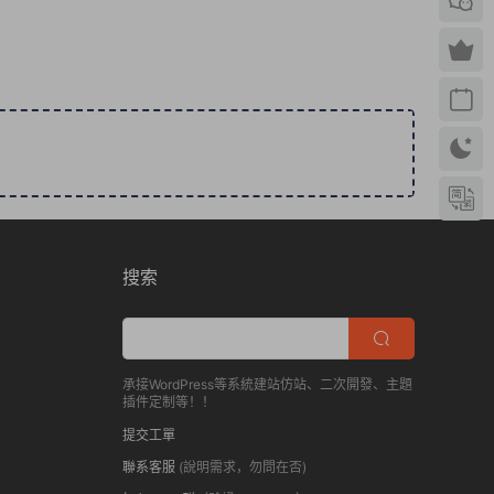
搜索
承接WordPress等系統建站仿站、二次開發、主題
插件定制等！！
提交工單
聯系客服
(說明需求，勿問在否)