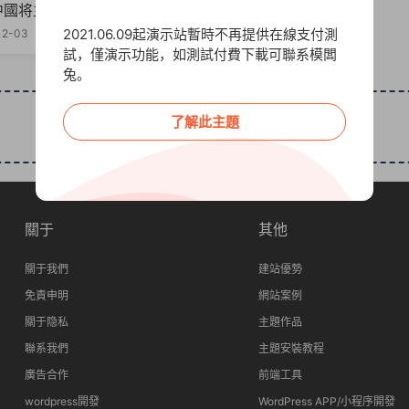
中國将主導 2015 年智能手機
2021.06.09起演示站暫時不再提供在線支付測
12-03
1.85k
1
試，僅演示功能，如測試付費下載可聯系模闆
兔。
了解此主題
分類頁可無限自定義分類法篩選
關于
其他
關于我們
建站優勢
免責申明
網站案例
關于隐私
主題作品
聯系我們
主題安裝教程
廣告合作
前端工具
wordpress開發
WordPress APP/小程序開發