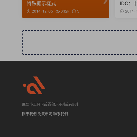
特殊顯示樣式
IDC：
市場
2014-12-05
6.12k
5
2014-
底部小工具可設置顯示4列或者5列
關于我們
免責申明
聯系我們