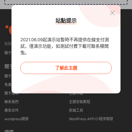
站點提示
2021.06.09起演示站暫時不再提供在線支付測
底部小工具可設置顯示4列或者5列
試，僅演示功能，如測試付費下載可聯系模闆
兔。
關于我們
免責申明
聯系我們
關于
其他
了解此主題
關于我們
建站優勢
免責申明
網站案例
關于隐私
主題作品
聯系我們
主題安裝教程
廣告合作
前端工具
wordpress開發
WordPress APP/小程序開發