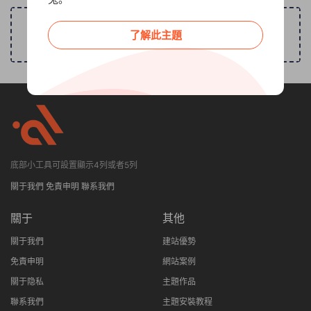
分類頁可無限自定義分類法篩選
了解此主題
底部小工具可設置顯示4列或者5列
關于我們
免責申明
聯系我們
關于
其他
關于我們
建站優勢
免責申明
網站案例
關于隐私
主題作品
聯系我們
主題安裝教程