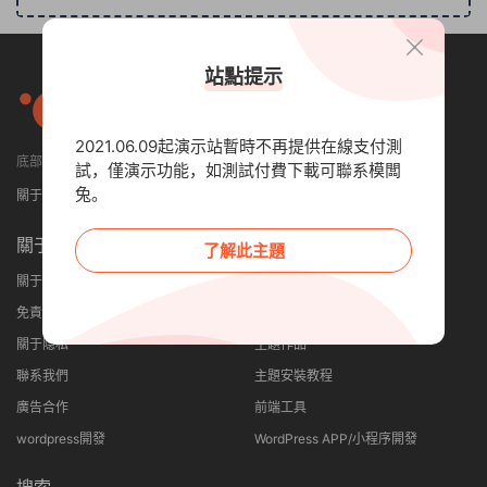
站點提示
2021.06.09起演示站暫時不再提供在線支付測
底部小工具可設置顯示4列或者5列
試，僅演示功能，如測試付費下載可聯系模闆
兔。
關于我們
免責申明
聯系我們
關于
其他
了解此主題
關于我們
建站優勢
免責申明
網站案例
關于隐私
主題作品
聯系我們
主題安裝教程
廣告合作
前端工具
wordpress開發
WordPress APP/小程序開發