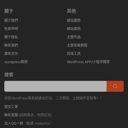
關于
其他
關于我們
建站優勢
免責申明
網站案例
關于隐私
主題作品
聯系我們
主題安裝教程
廣告合作
前端工具
wordpress開發
WordPress APP/小程序開發
搜索
承接WordPress等系統建站仿站、二次開發、主題插件定制等！！
提交工單
聯系客服
(說明需求，勿問在否)
加入QQ一群
（驗證: mobantu）