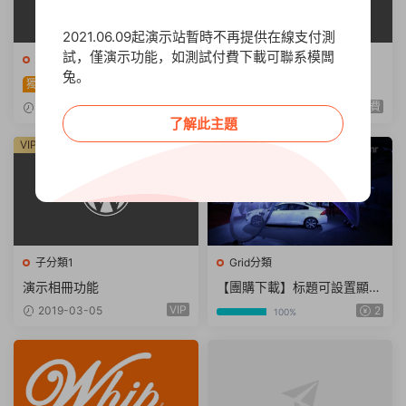
2021.06.09起演示站暫時不再提供在線支付測
試，僅演示功能，如測試付費下載可聯系模闆
子分類1
Grid分類
兔。
測試資源下載
演示免費資源下載
獨家
免費
2019-03-07
10
2019-03-06
了解此主題
VIP
拼團
子分類1
Grid分類
演示相冊功能
【團購下載】标題可設置顯示
最多兩行
VIP
2019-03-05
2
100%