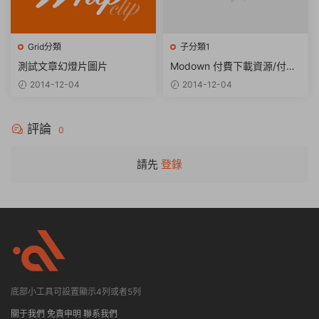
Grid分類
子分類1
測試文章幻燈片圖片
Modown 付費下載資源/付費
查看内容 WordPress主題
2014-12-04
2014-12-04
評論
0
請先
登錄
底部小工具可設置顯示4列或者5列
關于我們
免責申明
聯系我們