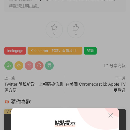
轉載請注明出處。
0
1
Indiegogo
Kickstarter，欺詐，衆籌項目，
衆籌
分享海報
上一篇
下一篇
Twitter 隐私新政，上報騷擾信息
在美國 Chromecast 比 Apple TV
更方便
受歡迎
猜你喜歡
薦
VIP
免費
站點提示