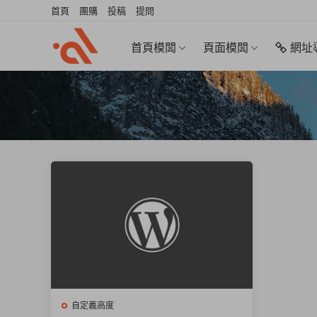
首頁
團購
投稿
提問
首頁模闆
頁面模闆
網址
自定義高度