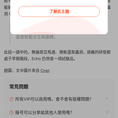
前不久，蟲洞還發布了圖靈機器人語義雲平台，可以應用于智
能硬件上，語音和智能硬件的結合成爲趨勢。在發布會上，蟲
了解此主題
洞 CEO 俞志晨有一句話：
我們發現，語音不是目的，人工智能的核心應
該是智能交互與服務。
此話一語中的，無論是亞馬遜、微軟還是蟲洞，語義的研發都
處于早期階段，Echo 仍然是一項試驗品。
題圖，文中圖片來自
Cnet
常見問題
所有VIP可以商用嗎，會不會有版權問題？
賬号可以分享給其他人使用嗎？