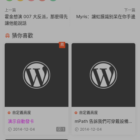
上一篇
下一篇
霍金想演 007 大反派，那麽得先
Myris：讓虹膜識别呆在你手邊
讓他能說話
猜你喜歡
薦
自定義高度
自定義高度
演示自動發卡
mPath 告訴我們可穿戴設備
應當這樣做
2014-12-04
1
2014-12-04