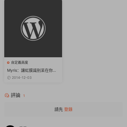
自定義高度
Myris：讓虹膜識别呆在你手
邊
2014-12-03
評論
1
請先
登錄