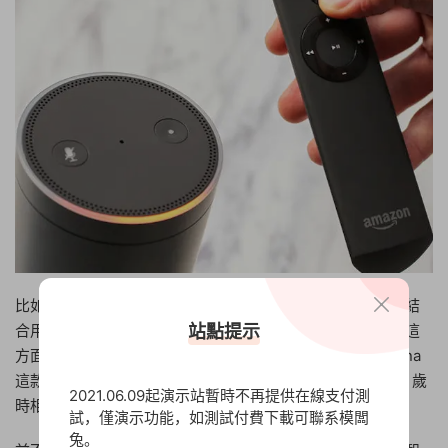
比如它可以提醒你日曆事項，播報你關注球隊的比分，以及結
站點提示
合用戶信息，提供個性化的回答。這并非一夕之功，微軟在這
方面很有發言權，經過了很多年的積累之後，才有了 Cortana
這款産品，但微軟研發人員告訴我說 Cortana 的智力和人 5 歲
2021.06.09起演示站暫時不再提供在線支付測
時相當，此時推廣尚早，因爲它的深度（智力）仍然不夠。
試，僅演示功能，如測試付費下載可聯系模闆
兔。