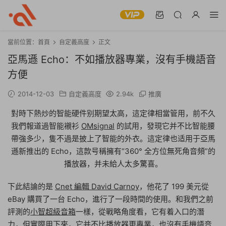
當前位置：
首頁
自定義高度
正文
亞馬遜 Echo：不如播放器專業，沒有手機語音
方便
2014-12-03
自定義高度
2.94k
推廣
對時下熱炒的智能硬件别期望太高，這定律相當管用，前不久
我們報道過智能襯衫
OMsignal
的試用，發現它并不比智能腰
帶強多少，隻不過是披上了智能的外衣。這定律也适用于亞馬
遜新推出的 Echo，這款号稱擁有“360° 全方位無死角音頻”的
播放器，并未給人太多驚喜。
下此結論的是
Cnet 編輯 David Carnoy
，他花了 199 美元從
eBay 購買了一台 Echo，進行了一段時間的使用。和我們之前
評測的
小智超級音箱
一樣，從戰略角度看，它有着入口的潛
力，但實際用下來，它并不比播放器更專業，也沒有手機語音