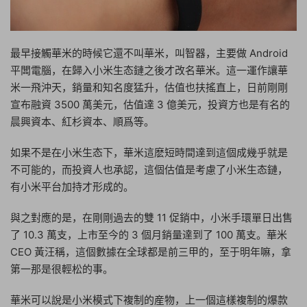
最早接觸華米的時候它還不叫華米，叫智器，主要做 Android
平闆電腦，在歸入小米生态鏈之後才改名華米。這一運作讓華
米一飛沖天，銷量和知名度猛升，估值也扶搖直上，日前剛剛
宣布融資 3500 萬美元，估值達 3 億美元，投資方也是有名的
晨興資本、紅杉資本、順爲等。
如果不是在小米生态下，華米這麽短時間達到這個成幾乎就是
不可能的，而投資人也承認，這個估值是考慮了小米生态鏈，
有小米平台加持才形成的。
與之對應的是，在剛剛過去的雙 11 促銷中，小米手環單日出售
了 10.3 萬支，上市至今的 3 個月銷量達到了 100 萬支。華米
CEO 黃汪稱，這個數據在全球都是前三甲的，至于明年嘛，拿
第一那是很輕松的事。
華米可以說是小米模式下複制的産物，上一個這樣複制的爆款