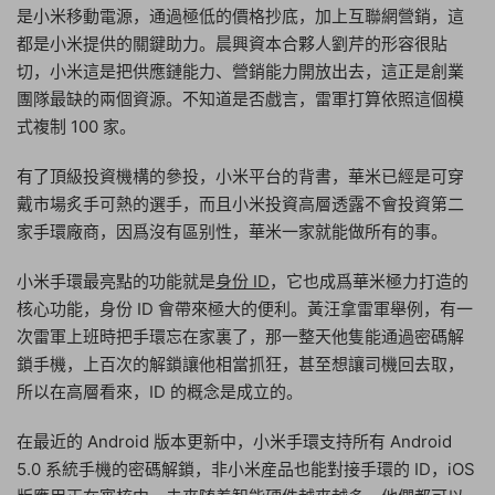
是小米移動電源，通過極低的價格抄底，加上互聯網營銷，這
都是小米提供的關鍵助力。晨興資本合夥人劉芹的形容很貼
切，小米這是把供應鏈能力、營銷能力開放出去，這正是創業
團隊最缺的兩個資源。不知道是否戲言，雷軍打算依照這個模
式複制 100 家。
有了頂級投資機構的參投，小米平台的背書，華米已經是可穿
戴市場炙手可熱的選手，而且小米投資高層透露不會投資第二
家手環廠商，因爲沒有區别性，華米一家就能做所有的事。
小米手環最亮點的功能就是
身份 ID
，它也成爲華米極力打造的
核心功能，身份 ID 會帶來極大的便利。黃汪拿雷軍舉例，有一
次雷軍上班時把手環忘在家裏了，那一整天他隻能通過密碼解
鎖手機，上百次的解鎖讓他相當抓狂，甚至想讓司機回去取，
所以在高層看來，ID 的概念是成立的。
在最近的 Android 版本更新中，小米手環支持所有 Android
5.0 系統手機的密碼解鎖，非小米産品也能對接手環的 ID，iOS