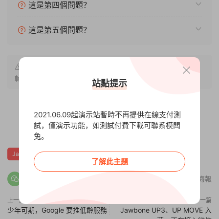
這是第四個問題？
這是第五個問題？
原文鏈接：
https://demo.mobantu.com/modown/530
，
轉載請注明出處。
站點提示
2021.06.09起演示站暫時不再提供在線支付測
試，僅演示功能，如測試付費下載可聯系模闆
3
20
兔。
Jawbone
up3
可穿戴
了解此主題
分享海報
上一篇
下一篇
少年可期，Google 要推低齡服務
Jawbone UP3、UP MOVE 入