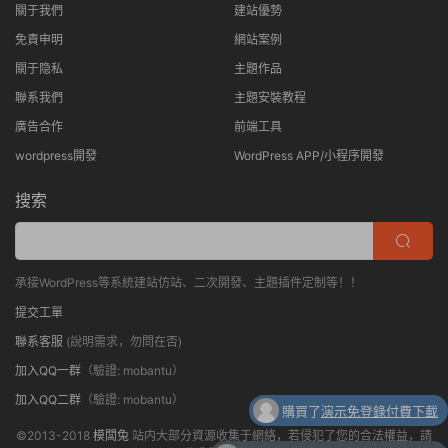
關于我們
建站優勢
免責申明
網站案例
關于隐私
主題作品
聯系我們
主題安裝教程
廣告合作
前端工具
wordpress開發
WordPress APP/小程序開發
搜索
承接WordPress等系統建站仿站、二次開發、主題插件定制等！！
提交工單
聯系客服
(說明需求，勿問在否)
加入QQ一群
（驗證: mobantu）
加入QQ二群
（驗證: mobantu）
購買了
演示免登錄付費下載
©2013-2018
模闆兔
站内大部分資源收集于網絡，若侵犯了您的合法權益，請