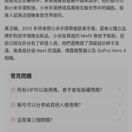
版應用正在審核中，未來随着智能硬件越來越多，他們都可以
和小米手環對接，小米手環想成爲萬物互聯世界中的鑰匙，投
資人認爲這個機會是世界級的。
黃汪稱，2015 年将會把小米手環帶進歐美市場，還會以獨立品
牌針對該市場推出新品，小米投資過的 Misfit 會給予幫助，目
前已經在矽谷有了研發人員，他們還聘請了頂級設計師于澎
濤，後者設計過 Nest 控溫器、煙霧報警器以及 GoPro Hero 4
相機。
常見問題
所有VIP可以商用嗎，會不會有版權問題？
賬号可以分享給其他人使用嗎？
這是第三個問題？