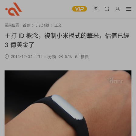
當前位置：
首頁
List分類
正文
主打 ID 概念，複制小米模式的華米，估值已經
3 億美金了
2014-12-04
List分類
5.1k
推廣