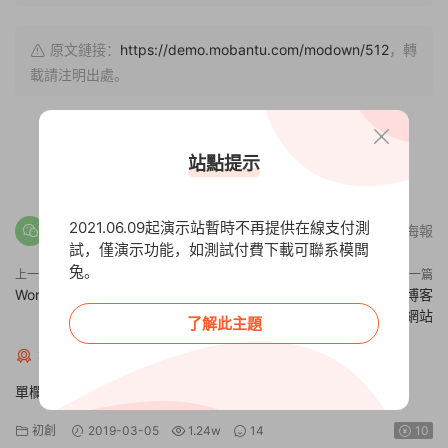
原文鏈接：
https://demo.mobantu.com/modown/512
，轉
載請注明出處。
站點提示
0
2
2021.06.09起演示站暫時不再提供在線支付測
分享海報
試，僅演示功能，如測試付費下載可聯系模闆
兔。
上一篇
下一篇
WordPress網站如何提高收錄
如何用WordPress搭建一個博客
網站
了解此主題
猜你喜歡
單欄無邊欄文章
初創
2019-03-05
1.24w
14
10