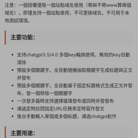
注意：一個授權僅限一個站點域名使用（帶與不帶www算兩個
域名），即僅支持一個站點使用，不可更換域名。不可用于本
地測試環境。
主要功能：
支持chatgpt3.5/4.0 多個key輪詢使用，無效的key自動
清除
預設多個關鍵字，全自動随機抽取關鍵字生成标題與正文
并發布
預設多個關鍵字，全自動基于固定标題格式生成正文并發
布，發一個移除一個關鍵字
一次發多篇時支持選擇循環發布或同時并發發布
通過定時訪問指定URL任務來定時寫作發文
後台手動輸入單個或多個标題，通過chatgpt創作
主要用途：