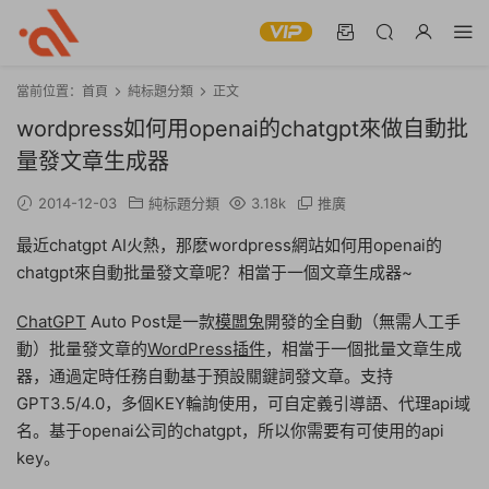
當前位置：
首頁
純标題分類
正文
wordpress如何用openai的chatgpt來做自動批
量發文章生成器
2014-12-03
純标題分類
3.18k
推廣
最近chatgpt AI火熱，那麽wordpress網站如何用openai的
chatgpt來自動批量發文章呢？相當于一個文章生成器~
ChatGPT
Auto Post是一款
模闆兔
開發的全自動（無需人工手
動）批量發文章的
WordPress插件
，相當于一個批量文章生成
器，通過定時任務自動基于預設關鍵詞發文章。支持
GPT3.5/4.0，多個KEY輪詢使用，可自定義引導語、代理api域
名。基于openai公司的chatgpt，所以你需要有可使用的api
key。