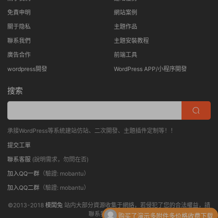
免責申明
網站案例
關于隐私
主題作品
聯系我們
主題安裝教程
廣告合作
前端工具
wordpress開發
WordPress APP/小程序開發
搜索
承接WordPress等系統建站仿站、二次開發、主題插件定制等！！
提交工單
聯系客服
(說明需求，勿問在否)
加入QQ一群
（驗證: mobantu）
加入QQ二群
（驗證: mobantu）
©2013-2018
模闆兔
站内大部分資源收集于網絡，若侵犯了您的合法權益，請
聯系我們删除！
购买了
演示多附件多价格收费下载