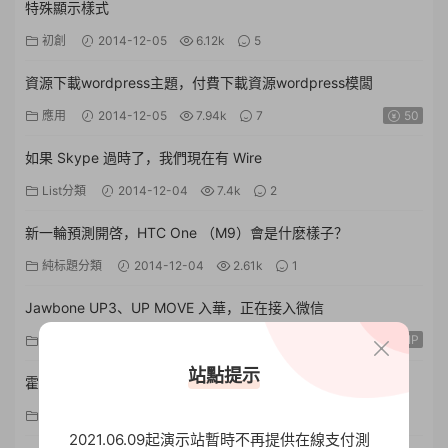
特殊顯示樣式
初創
2014-12-05
6.12k
5
資源下載wordpress主題，付費下載資源wordpress模闆
應用
2014-12-05
7.94k
7
50
如果 Skype 過時了，我們現在有 Wire
List分類
2014-12-04
7.4k
2
新一輪預測開啓，HTC One （M9）會是什麽樣子？
純标題分類
2014-12-04
2.61k
1
Jawbone UP3、UP MOVE 入華，正在接入微信
VIP
純标題分類
2014-12-04
3.97k
2
站點提示
霍金想演 007 大反派，那麽得先讓他能說話
人物
2014-12-03
2.65k
0
2021.06.09起演示站暫時不再提供在線支付測