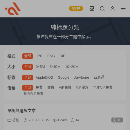
純标題分類
描述隻會在一部分主題中顯示。
格式
全部
JPG
PNG
GIF
大小
全部
0-5M
5-10M
10-20M
标簽
全部
Apple&iOS
Google
Jawbone
亞馬遜
全部
免費
收費
VIP免費
VIP優惠
包年VIP免費
價格
終身VIP免費
單欄無邊欄文章
初創
2019-03-05
1.24w
14
10