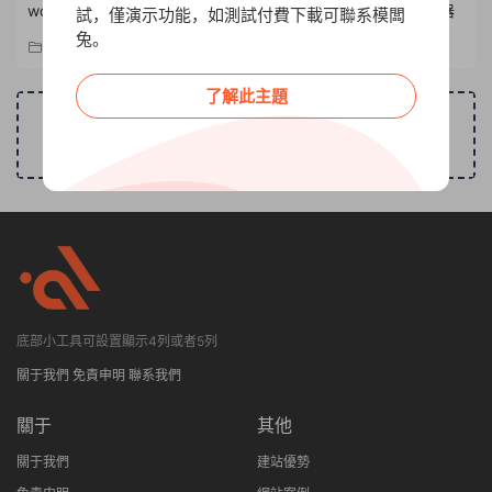
wordpress如何用openai的chatgpt來做自動批量發文章生成器
試，僅演示功能，如測試付費下載可聯系模闆
兔。
純标題分類
2014-12-03
3.18k
1
了解此主題
分類頁可無限自定義分類法篩選
底部小工具可設置顯示4列或者5列
關于我們
免責申明
聯系我們
關于
其他
關于我們
建站優勢