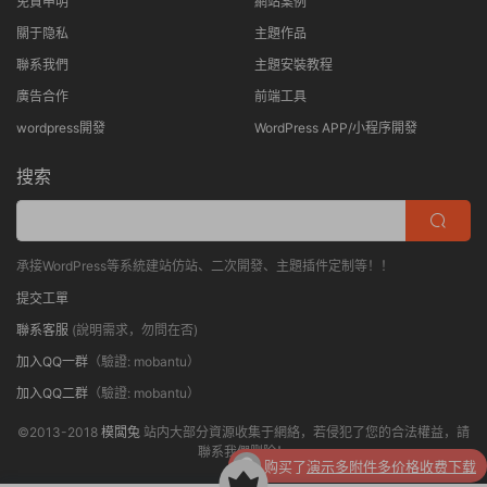
免責申明
網站案例
關于隐私
主題作品
聯系我們
主題安裝教程
廣告合作
前端工具
wordpress開發
WordPress APP/小程序開發
搜索
承接WordPress等系統建站仿站、二次開發、主題插件定制等！！
提交工單
聯系客服
(說明需求，勿問在否)
加入QQ一群
（驗證: mobantu）
加入QQ二群
（驗證: mobantu）
©2013-2018
模闆兔
站内大部分資源收集于網絡，若侵犯了您的合法權益，請
聯系我們删除！
购买了
演示多附件多价格收费下载